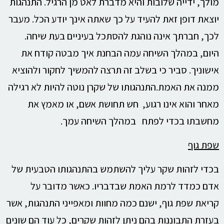
מולך, ידייה שלובות והיא מדברת לאט מן הרגיל. התנהגות
יוצאת דופן זאת להעיד על כך שאתה אינך יודע הכל. מעבר
לכך, חברתך אינה נוהגת להסתכל בעיניים בעת שיחה.
היום, במהלך השיחה עמה הבחנת איך מבטה קודח את
אישוניך. סביר כי בשלב זה תרצה להמשיך לחקור ולהוציא
ממנה את האמת.התנהגותו של שקרן נוטה להיות לא רגילה
מאחר והוא אינו רגוע, חש תחושת אשם, או מאמץ את
מחשבתו בכדי לפתח במהלך השיחה עמך.
שפת גוף
בכדי לזהות שקר עליך להשתמש בהתנהגותו הטבעית של
אדם כמדד לרמת האמת שבדבריו. כאשר מדובר על
קריאת שפת גוף, ישנם כמה מחוות ומאפייני התנהגות, אשר
בעזרת התבוננות בהם ניתן לזהות שקרים, כל עוד הם שונים