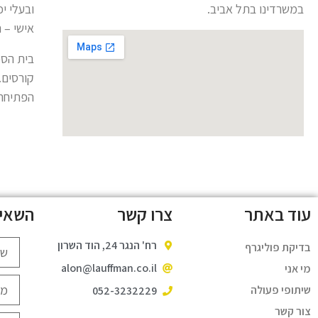
במשרדינו בתל אביב.
ובעלי יכ
אישי – 
בית הס
קורסים.
הפתיחה,
עוד באתר
צרו קשר
השאיר
רח' הנגר 24, הוד השרון
בדיקת פוליגרף
alon@lauffman.co.il
מי אני
שיתופי פעולה
052-3232229
צור קשר